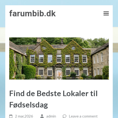
Skip
farumbib.dk
to
content
(Press
Enter)
Find de Bedste Lokaler til
Fødselsdag
2 mar,2026
admin
Leave a comment