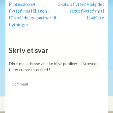
Indlægsnavigation
Professionelt
Skal du flytte? Vælg det
flyttefirma i Skagen –
rette flyttefirma i
Din pålidelige partner til
Højbjerg
flytninger
Skriv et svar
Din e-mailadresse vil ikke blive publiceret.
Krævede
felter er markeret med
*
Comment