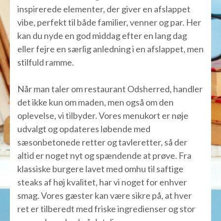
inspirerede elementer, der giver en afslappet
vibe, perfekt til både familier, venner og par. Her
kan du nyde en god middag efter en lang dag
eller fejre en særlig anledning i en afslappet, men
stilfuld ramme.
Når man taler om restaurant Odsherred, handler
det ikke kun om maden, men også om den
oplevelse, vi tilbyder. Vores menukort er nøje
udvalgt og opdateres løbende med
sæsonbetonede retter og tavleretter, så der
altid er noget nyt og spændende at prøve. Fra
klassiske burgere lavet med omhu til saftige
steaks af høj kvalitet, har vi noget for enhver
smag. Vores gæster kan være sikre på, at hver
ret er tilberedt med friske ingredienser og stor