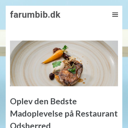
Skip
farumbib.dk
to
content
(Press
Enter)
Oplev den Bedste
Madoplevelse på Restaurant
Odsherred