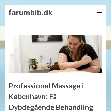
Skip
farumbib.dk
to
content
(Press
Enter)
Professionel Massage i
København: Få
Dybdegående Behandling