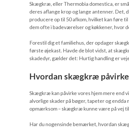
Skægkræ, eller Thermobia domestica, er små i
deres aflange krop og lange antenner. Det, der
producere op til 50 afkom, hvilket kan føre t
dem ofte i badeværelser og køkkener, hvor de
Forestil dig et familiehus, der opdager skæ
første øjekast. Havde de blot vidst, at skæ
skadedyr, gælder det: Hurtig handling er vej
Hvordan skægkræ påvirker
Skægkræ kan påvirke vores hjem mere end vi um
alvorlige skader på bøger, tapeter og endda 
opmærksom – skægkræ kunne være på vej til a
Har du nogensinde bemærket, hvordan skægkræ 