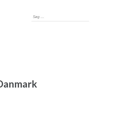
Søg
efter:
i Danmark