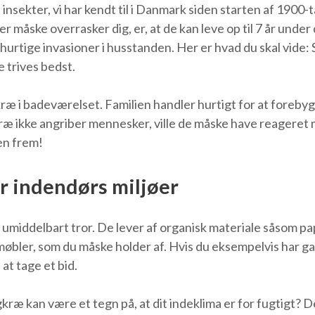
nsekter, vi har kendt til i Danmark siden starten af 1900
 måske overrasker dig, er, at de kan leve op til 7 år under d
il hurtige invasioner i husstanden. Her er hvad du skal vide
 trives bedst.
gkræ i badeværelset. Familien handler hurtigt for at for
gkræ ikke angriber mennesker, ville de måske have reager
en frem!
 indendørs miljøer
iddelbart tror. De lever af organisk materiale såsom papir,
møbler, som du måske holder af. Hvis du eksempelvis har g
t tage et bid.
kan være et tegn på, at dit indeklima er for fugtigt? Det 