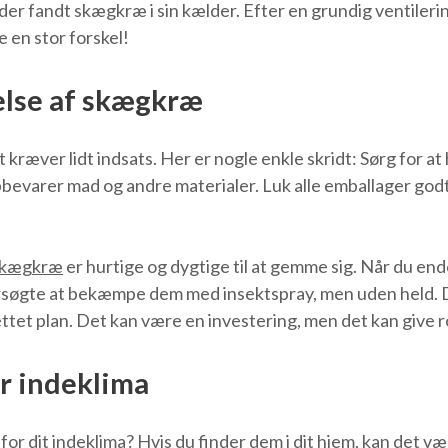
n, der fandt skægkræ i sin kælder. Efter en grundig ventil
e en stor forskel!
lse af skægkræ
ræver lidt indsats. Her er nogle enkle skridt: Sørg for at
bevarer mad og andre materialer. Luk alle emballager godt
skægkræ
er hurtige og dygtige til at gemme sig. Når du ende
 forsøgte at bekæmpe dem med insektspray, men uden held. 
 plan. Det kan være en investering, men det kan give ro i 
r indeklima
or dit indeklima? Hvis du finder dem i dit hjem, kan det vær