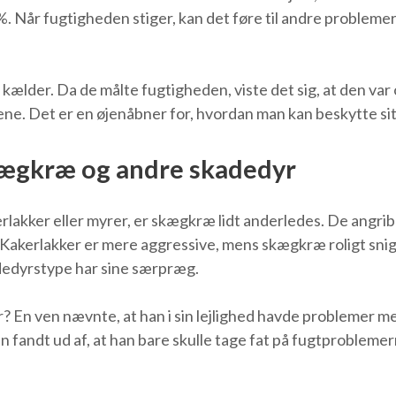
. Når fugtigheden stiger, kan det føre til andre problem
 kælder. Da de målte fugtigheden, viste det sig, at den v
ene. Det er en øjenåbner for, hvordan man kan beskytte si
ægkræ og andre skadedyr
akker eller myrer, er skægkræ lidt anderledes. De angrib
 Kakerlakker er mere aggressive, mens skægkræ roligt snige
dedyrstype har sine særpræg.
 En ven nævnte, at han i sin lejlighed havde problemer 
 fandt ud af, at han bare skulle tage fat på fugtproblemer