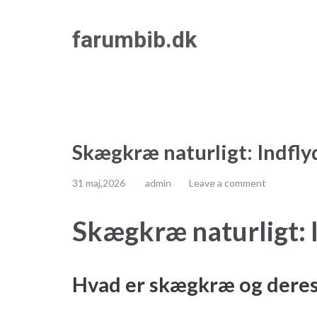
Skip
farumbib.dk
to
content
(Press
Enter)
Skægkræ naturligt: Indfly
31 maj,2026
admin
Leave a comment
Skægkræ naturligt: 
Hvad er skægkræ og deres 