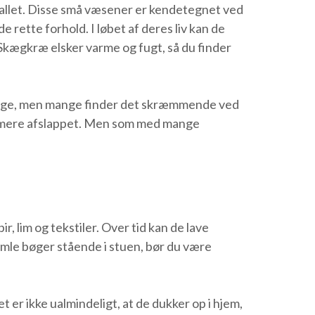
-tallet. Disse små væsener er kendetegnet ved
e rette forhold. I løbet af deres liv kan de
: Skægkræ elsker varme og fugt, så du finder
ebygge, men mange finder det skræmmende ved
et mere afslappet. Men som med mange
 lim og tekstiler. Over tid kan de lave
amle bøger stående i stuen, bør du være
er ikke ualmindeligt, at de dukker op i hjem,