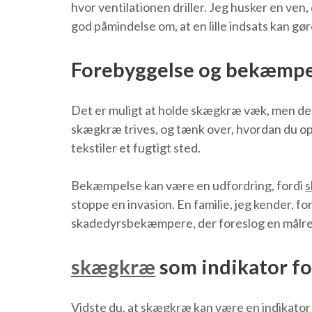
hvor ventilationen driller. Jeg husker en ve
god påmindelse om, at en lille indsats kan gør
Forebyggelse og bekæmpe
Det er muligt at holde skægkræ væk, men det k
skægkræ trives, og tænk over, hvordan du op
tekstiler et fugtigt sted.
Bekæmpelse kan være en udfordring, fordi
stoppe en invasion. En familie, jeg kender,
skadedyrsbekæmpere, der foreslog en målrettet
skægkræ
som indikator fo
Vidste du, at skægkræ kan være en indikator f