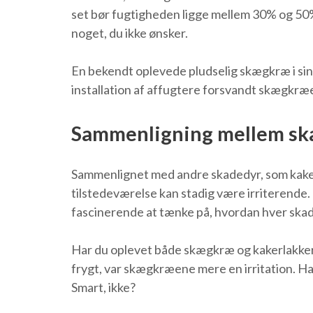
set bør fugtigheden ligge mellem 30% og 50%
noget, du ikke ønsker.
En bekendt oplevede pludselig skægkræ i sin
installation af affugtere forsvandt skægkræ
Sammenligning mellem sk
Sammenlignet med andre skadedyr, som kakerl
tilstedeværelse kan stadig være irriterende.
fascinerende at tænke på, hvordan hver ska
Har du oplevet både skægkræ og kakerlakker?
frygt, var skægkræene mere en irritation. Han
Smart, ikke?