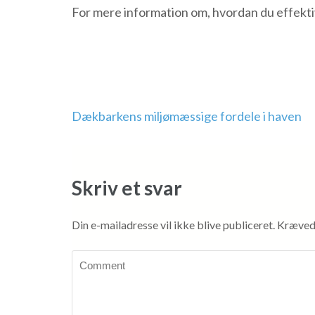
For mere information om, hvordan du effek
Indlægsnavigation
Dækbarkens miljømæssige fordele i haven
Skriv et svar
Din e-mailadresse vil ikke blive publiceret.
Krævede
Comment