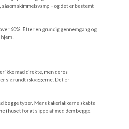
er, såsom skimmelsvamp – og det er bestemt
ar over 60%. Efter en grundig gennemgang og
t hjem!
er ikke mad direkte, men deres
r sig rundt i skyggerne. Det er
med begge typer. Mens kakerlakkerne skabte
ne i huset for at slippe af med dem begge.